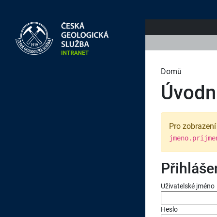
Přejít k hlavnímu obsahu
Domů
Úvodní
Pro zobrazení 
jmeno.prijme
Přihláše
Uživatelské jméno
Heslo