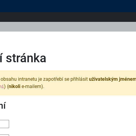
 stránka
obsahu intranetu je zapotřebí se přihlásit
uživatelským jméne
) (
nikoli
e-mailem).
ni
ní